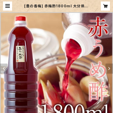
[豊の香梅] 赤梅酢1800ml 大分県大
山町産 無添加 赤紫蘇 天然塩 ミネラ
ル 天然調味料 クエン酸 すっぱい ドリ
ンク お湯割り 焼酎割り ドレッシング
下味に | yanofarm