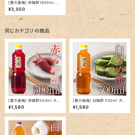
[豊の香梅] 赤梅酢1800ml 大
分県大山町産 無添加 赤紫蘇 天
¥3,050
然塩 ミネラル 天然調味料 クエ
ン酸 すっぱい ドリンク お湯割り
焼酎割り ドレッシング 下味に
同じカテゴリの商品
[豊の香梅] 赤梅酢500ml 大分
[豊の香梅] 白梅酢 500ml 大分
県大山町産 無添加 赤紫蘇 天然
県大山町産 無添加 天然塩 ミネ
¥1,580
¥1,580
塩 ミネラル 天然調味料 クエン
ラル 天然調味料 クエン酸 すっ
酸 すっぱい ドリンク お湯割り
ぱい ドリンク お湯割り 焼酎割
焼酎割り ドレッシング 下味に
り ドレッシング 下味に