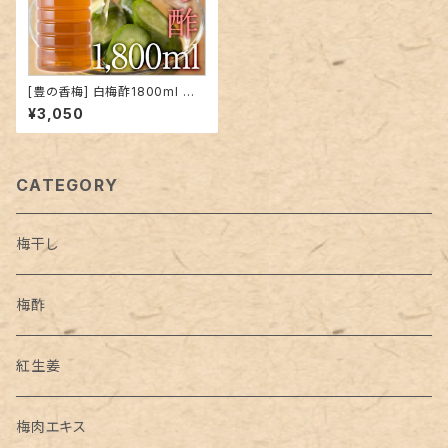
[豊の香梅] 白梅酢1800ml 大
分県大山町産 無添加 天然塩 ミ
¥3,050
ネラル 天然調味料 クエン酸 す
っぱい ドリンク お湯割り 焼酎
割り ドレッシング 下味に
CATEGORY
梅干し
梅酢
紅生姜
梅肉エキス