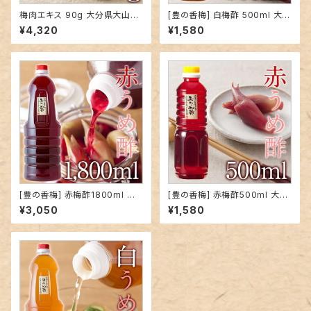
梅肉エキス 90g 大分県大山町
[豊の香梅] 白梅酢 500ml 大分
産青梅使用…
県大山町産 無添加 天然塩 ミネ
¥4,320
¥1,580
ラル 天然調味料 クエン酸 すっ
ぱい ドリンク お湯割り 焼酎割
り ドレッシング 下味に
[豊の香梅] 赤梅酢1800ml 大
[豊の香梅] 赤梅酢500ml 大分
分県大山町産 無添加 赤紫蘇 天
県大山町産 無添加 赤紫蘇 天然
¥3,050
¥1,580
然塩 ミネラル 天然調味料 クエ
塩 ミネラル 天然調味料 クエン
ン酸 すっぱい ドリンク お湯割り
酸 すっぱい ドリンク お湯割り
焼酎割り ドレッシング 下味に
焼酎割り ドレッシング 下味に