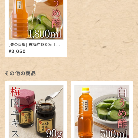
[豊の香梅] 白梅酢1800ml 大
分県大山町産 無添加 天然塩 ミ
¥3,050
ネラル 天然調味料 クエン酸 す
っぱい ドリンク お湯割り 焼酎
割り ドレッシング 下味に
その他の商品