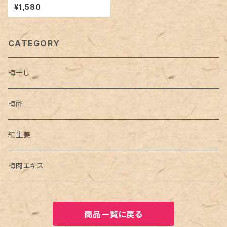
県大山町産 無添加 赤紫蘇 天然
¥1,580
塩 ミネラル 天然調味料 クエン
酸 すっぱい ドリンク お湯割り
焼酎割り ドレッシング 下味に
CATEGORY
梅干し
梅酢
紅生姜
梅肉エキス
商品一覧に戻る