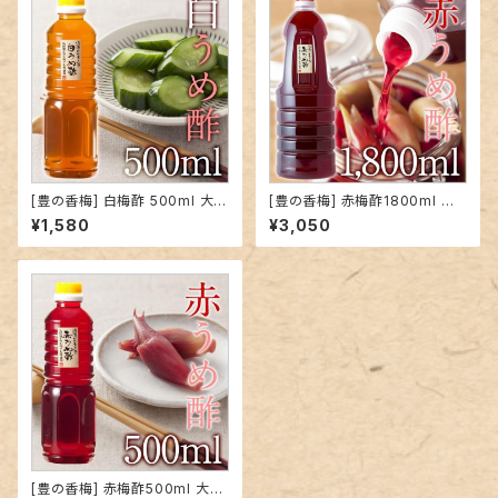
[豊の香梅] 白梅酢 500ml 大分
[豊の香梅] 赤梅酢1800ml 大
県大山町産 無添加 天然塩 ミネ
分県大山町産 無添加 赤紫蘇 天
¥1,580
¥3,050
ラル 天然調味料 クエン酸 すっ
然塩 ミネラル 天然調味料 クエ
ぱい ドリンク お湯割り 焼酎割
ン酸 すっぱい ドリンク お湯割り
り ドレッシング 下味に
焼酎割り ドレッシング 下味に
[豊の香梅] 赤梅酢500ml 大分