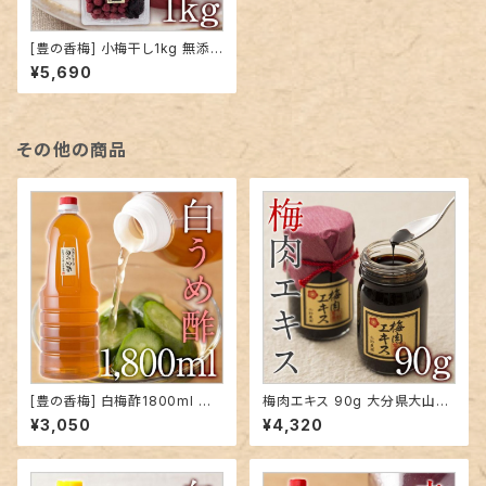
[豊の香梅] 小梅干し1kg 無添
加 梅 赤紫蘇 天日塩だけで漬け
¥5,690
込んだすっぱい梅干し (天然塩
分15%) 大分県大山町産…
その他の商品
[豊の香梅] 白梅酢1800ml 大
梅肉エキス 90g 大分県大山町
分県大山町産 無添加 天然塩 ミ
産青梅使用…
¥3,050
¥4,320
ネラル 天然調味料 クエン酸 す
っぱい ドリンク お湯割り 焼酎
割り ドレッシング 下味に