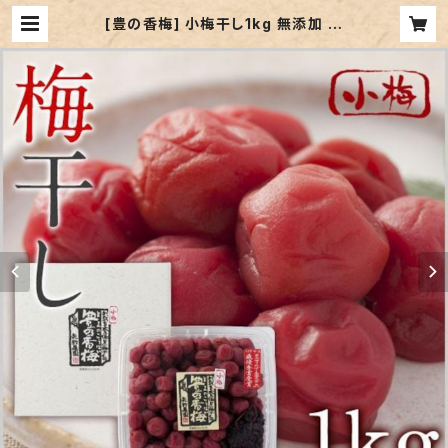
[豊の香梅] 小梅干し1kg 無添加 梅
赤紫蘇 天日塩だけで漬け込んだすっ
ぱい梅干し (天然塩分15%) 大分県大
山町産… | yanofarm